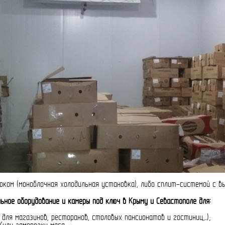
ком (моноблочная холодильная установка), либо сплит-системой с в
ное оборудование и камеры под ключ в Крыму и Севастополе для:
для магазинов, ресторанов, столовых пансионатов и гостиниц,..);