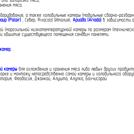
/или заморозки мяса;
нения мяса.
борудование, а также холодильные камеры (модульные сборно-разборн
аир (Polair)
, Север, Rivacold (Италия),
Ариада (Ariada)
в зависимости о
й (морозильной низкотемпературной) камеры по размерам (техническо
ли обшитие существующего помещения сендвич панелями.
камер
, .
ой камеры
для охлаждения и хранения мяса либо любых других продукт
борке и монтажу непосредственно самой камеры и холодильного обору
атория, Феодосия, Джанкой, Алушта, Алупка, Бахчисарай