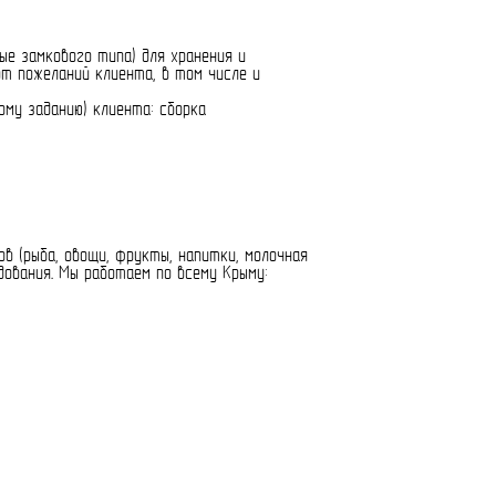
ые замкового типа) для хранения и
т пожеланий клиента, в том числе и
му заданию) клиента: сборка
ов (рыба, овощи, фрукты, напитки, молочная
дования. Мы работаем по всему Крыму: