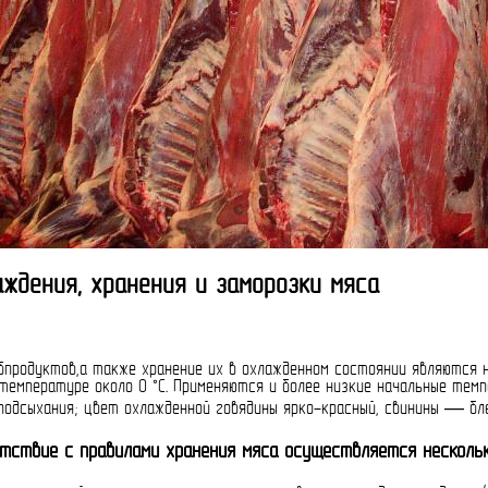
ждения, хранения и заморозки мяса
убпродуктов,а также хранение их в охлажденном состоянии являются 
температуре около 0 °С. Применяются и более низкие начальные темп
подсыхания; цвет охлажденной говядины ярко-красный, свинины — бл
тствие с правилами хранения мяса осуществляется нескольк