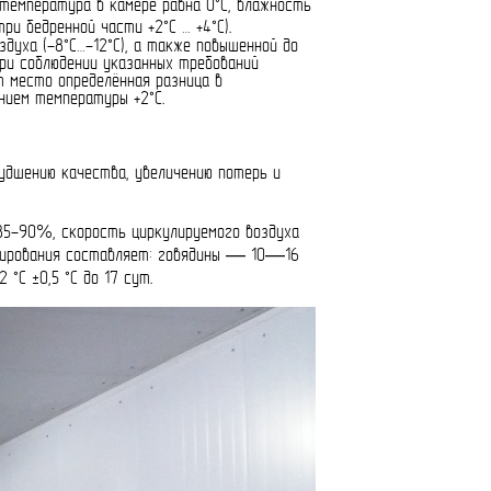
температура в камере равна 0°С, влажность
и бедренной части +2°С … +4°С).
духа (-8°С…-12°С), а также повышенной до
при соблюдении указанных требований
т место определённая разница в
нием температуры +2°С.
удшению качества, увеличению потерь и
85-90%, скорость циркулируемого воздуха
ртирования составляет: говядины — 10—16
°С ±0,5 °С до 17 сут.