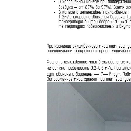
В холодильной камере при поддержани
воздуха – от 87% до 97%). Время охл
В камере с интенсивным охлаждением, 
1-2м/с скорости движения воздуха. Т
температура внутри бедра +3°С…+4°С 
температурах поверхностных и внутре
При хранении охлажденного мяса температур
значительному сокращению продолжительност
Хранить охлажденное мясо в холодильных к
не должна превышеать 0,2-0,3 м/с. При эт
сут, свинины и баранины — 7—14 сут. Подмо
Замороженное мяса хранят при температуре -