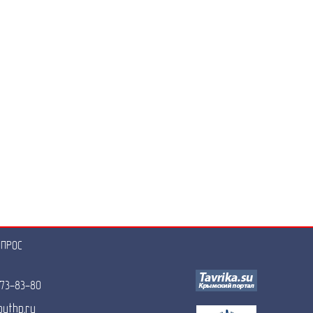
АПРОС
073-83-80
uthp.ru