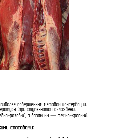
наиболее совершенным методом консервации.
ературы (при ступенчатом охлаждении).
едно-розовый, а баранины — темно-красный.
ими способами: