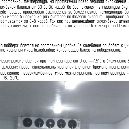
и постоянной температуры на протяжении всего периода охлаждения (
аждения длится от 30 до 36 часов, до достижения температуры внутр
где процесс происходит быстрее из-за более низкой температуры воз
акой метод в несколько раз быстрее позволяет охладить продукцию: 
достигается за 6-8 часов. Так как при интенсивном охлаждении имее
нних слоях мяса, оно отправляется на хранение в камеру с поддержа
а поддерживается на постоянном уровне. Её колебания приводят к ух
и хранения мяса вследствие конденсации влаги на поверхности.
амерах рекомендуется при температуре от 0 до —1,5°С и влажности 
их условиях продолжительность хранения с учетом времени транспо
роженное (переохлажденное) мясо можно хранить при температуре -2 
18..-20°С.