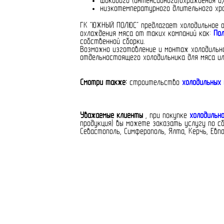
шокового (интенсивного)охраждения и
низкотемпературного длительного хра
ГК "ЮЖНЫЙ ПОЛЮС" предлагает холодильное о
охлаждения мяса от таких компаний как:
Пол
собственной сборки.
Возможно изготовление и монтаж холодильно
отдельностоящего холодильника для мяса и
Смотри также:
строительство
холодильных 
Уважаемые клиенты
, при покупке
холодильн
продукция) вы можете заказать услугу по с
Севастополь, Симферополь, Ялта, Керчь, Евп