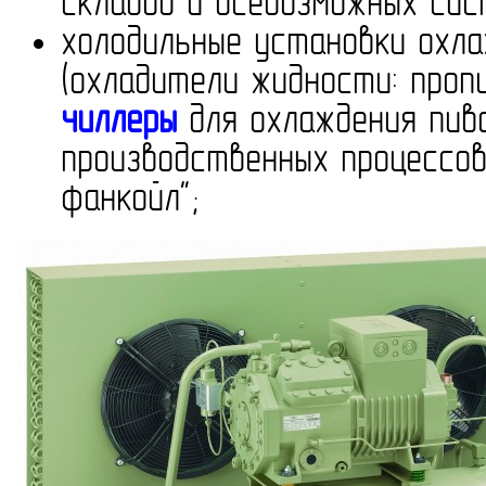
складов и всевозможных сис
холодильные установки охл
(охладители жидности: пропи
чиллеры
для охлаждения пива
производственных процессов
фанкойл";