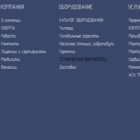
КОМПАНИЯ
ОБОРУДОВАНИЕ
УСЛУ
О компании
КАТАЛОГ ОБОРУДОВАНИЯ
Проек
ОФЕРТА
Чиллеры
КОМПЛ
Новости
Холодильные агрегаты
Произ
Контакты
Насосные станции, гидромодули
Монта
Лицензии и сертификаты
Гарантии
Монта
Реквизиты
ТЕХНИЧЕСКАЯ БИБЛИОТЕКА
Серви
Вакансии
Доставка
Ремон
АСУ Т